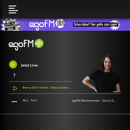
Jetzt Live:
...
Barry Can't Swim - Dance Dance Dance
Alt-J - Taro
egoFM Wochenende
-
Gloria Grünwald