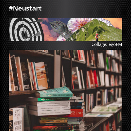
#Neustart
Collage: egoFM