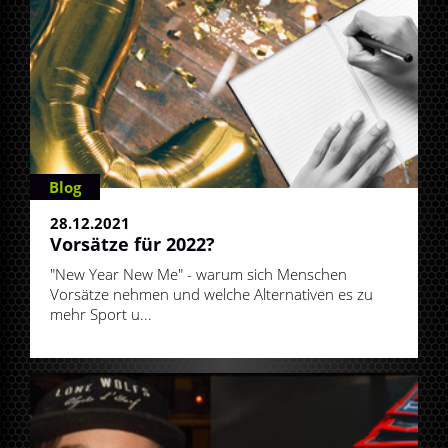
Blog
28.12.2021
Vorsätze für 2022?
"New Year New Me" - warum sich Menschen
Vorsätze nehmen und welche Alternativen es zu
mehr Sport u...