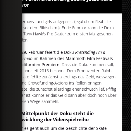
bevor
Skaterboys- und girls aufgepasst (egal ob im Real-Life
oder vor dem Bildschirm): Ende Februar kann die Doku
über Tony Hawk's Pro Skater zum ersten Mal gesehen
werden.
Am 29. Februar feiert die Doku
Pretending I'm a
Superman
im Rahmen des Mammoth Film Festivals
in Kalifornien Premiere.
Dass die Doku kommen soll,
ist schon seit 2016 bekannt. Dem Produzenten Ralph
D'Amato fehlte zunächst allerdings das Geld, weswegen
er eine Crowdfunding-Aktions ins Rollen bringen
musste, die zunächst allerdings eher schwach lief. Pfiffig
wie er ist konnte er das Geld dann aber doch noch über
anderen Wege sammeln.
Im Mittelpunkt der Doku steht die
Entwicklung der Videospielreihe
Aber es geht auch um die Geschichte der Skate-