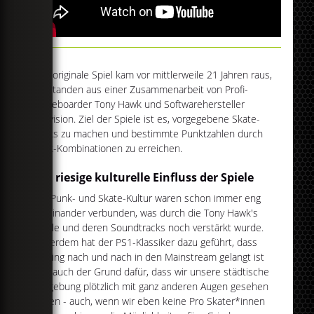
Das originale Spiel kam vor mittlerweile 21 Jahren raus,
entstanden aus einer Zusammenarbeit von Profi-
Skateboarder Tony Hawk und Softwarehersteller
Activision. Ziel der Spiele ist es, vorgegebene Skate-
Tricks zu machen und bestimmte Punktzahlen durch
Trick-Kombinationen zu erreichen.
Der riesige kulturelle Einfluss der Spiele
Die Punk- und Skate-Kultur waren schon immer eng
miteinander verbunden, was durch die Tony Hawk's
Spiele und deren Soundtracks noch verstärkt wurde.
Außerdem hat der PS1-Klassiker dazu geführt, dass
Skating nach und nach in den Mainstream gelangt ist
und auch der Grund dafür, dass wir unsere städtische
Umgebung plötzlich mit ganz anderen Augen gesehen
haben - auch, wenn wir eben keine Pro Skater*innen