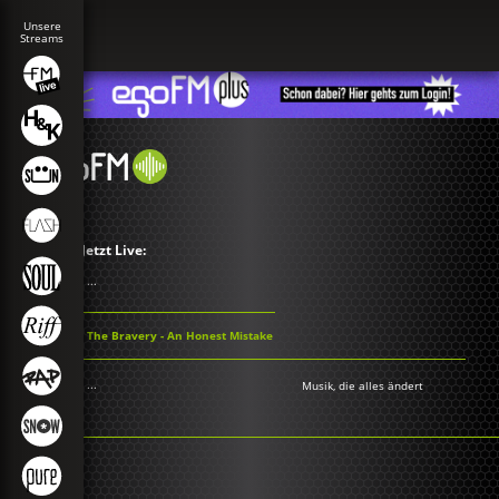
Jetzt Live:
...
The Bravery - An Honest Mistake
...
Musik, die alles ändert