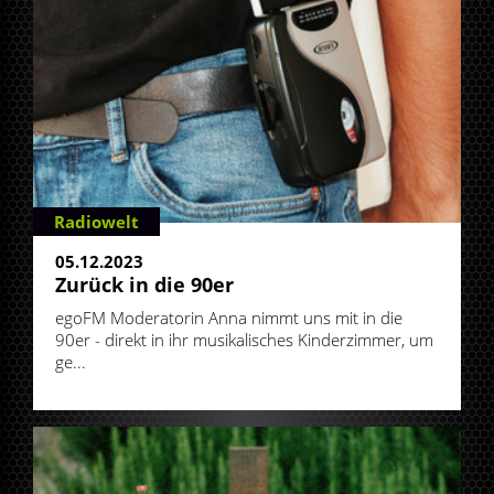
Radiowelt
05.12.2023
Zurück in die 90er
egoFM Moderatorin Anna nimmt uns mit in die
90er - direkt in ihr musikalisches Kinderzimmer, um
ge...