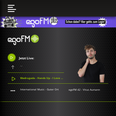
Jetzt Live:
...
Madrugada - Hands Up - I Love You
International Music - Guter Ort
egoFM 42
-
Vitus Aumann