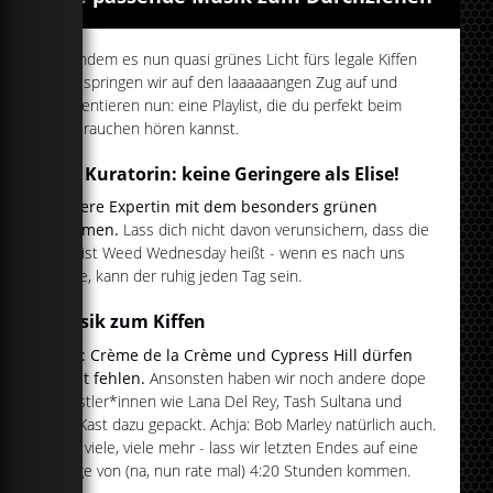
Nachdem es nun quasi grünes Licht fürs legale Kiffen
gab, springen wir auf den laaaaaangen Zug auf und
präsentieren nun: eine Playlist, die du perfekt beim
Grasrauchen hören kannst.
Die Kuratorin: keine Geringere als Elise!
Unsere Expertin mit dem besonders grünen
Daumen.
Lass dich nicht davon verunsichern, dass die
Playlist Weed Wednesday heißt - wenn es nach uns
ginge, kann der ruhig jeden Tag sein.
Musik zum Kiffen
Klar: Crème de la Crème und Cypress Hill dürfen
nicht fehlen.
Ansonsten haben wir noch andere dope
Künstler*innen wie Lana Del Rey, Tash Sultana und
OutKast dazu gepackt. Achja: Bob Marley natürlich auch.
Und viele, viele mehr - lass wir letzten Endes auf eine
Länge von (na, nun rate mal) 4:20 Stunden kommen.