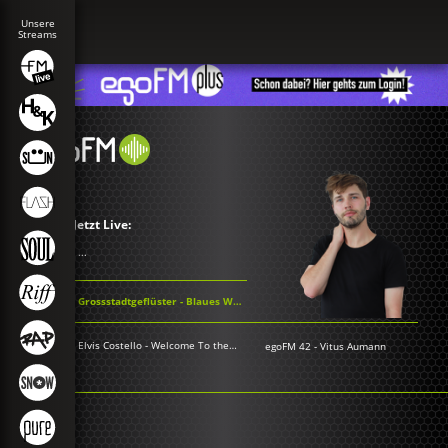
Jetzt Live:
...
Grossstadtgeflüster - Blaues Wunder
Elvis Costello - Welcome To the Working Week
egoFM 42
-
Vitus Aumann