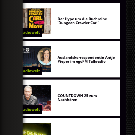
Der Hype um die Buchreihe
'Dungeon Crawler Carl'
Radiowelt
Auslandskorrespondentin Antje
Pieper im egoFM Talkradio
Radiowelt
COUNTDOWN 25 zum
Nachhören
Radiowelt