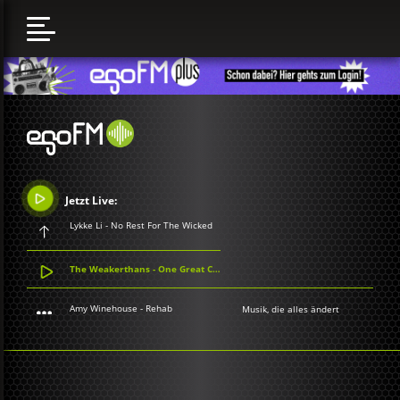
Jetzt Live:
Lykke Li - No Rest For The Wicked
The Weakerthans - One Great City!
Amy Winehouse - Rehab
Musik, die alles ändert