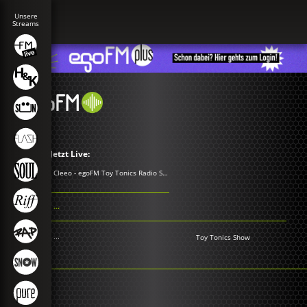
Jetzt Live:
Cleeo - egoFM Toy Tonics Radio Show
...
...
Toy Tonics Show