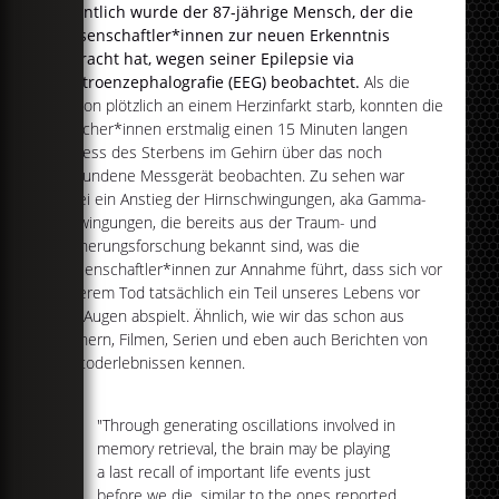
Eigentlich wurde der 87-jährige Mensch, der die
Wissenschaftler*innen zur neuen Erkenntnis
gebracht hat, wegen seiner Epilepsie via
Elektroenzephalografie (EEG) beobachtet.
Als die
Person plötzlich an einem Herzinfarkt starb, konnten die
Forscher*innen erstmalig einen 15 Minuten langen
Prozess des Sterbens im Gehirn über das noch
verbundene Messgerät beobachten. Zu sehen war
dabei ein Anstieg der Hirnschwingungen, aka Gamma-
Schwingungen, die bereits aus der Traum- und
Erinnerungsforschung bekannt sind, was die
Wissenschaftler*innen zur Annahme führt, dass sich vor
unserem Tod tatsächlich ein Teil unseres Lebens vor
den Augen abspielt. Ähnlich, wie wir das schon aus
Büchern, Filmen, Serien und eben auch Berichten von
Nahtoderlebnissen kennen.
"Through generating oscillations involved in
memory retrieval, the brain may be playing
a last recall of important life events just
before we die, similar to the ones reported