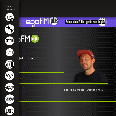
Jetzt Live:
...
...
...
egoFM Talkradio
-
Dominik Kollmann