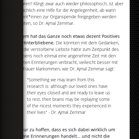
erklären? Klingt zwar auch wieder philosophisch, ist aber
tatsächlich eine Hilfe für die Angelegenheit, ab wann
Patient*innen zur Organspende freigegeben werden
könnten, so Dr. Ajmal Zemmar.
Zudem hat das Ganze noch etwas dezent Positives
für Hinterbliebene.
Die könnten mit dem Gedanken,
der*die verstorbene Liebste hätte zum Zeitpunkt des
Sterbens noch einmal eine angenehme Zeit mit den
liebsten Erinnerungen verbracht, vielleicht besser mit
der Trauer klarkommen, wie Dr. Ajmal Zemmar sagt:
"Something we may learn from this
research is: although our loved ones have
their eyes closed and are ready to leave us
to rest, their brains may be replaying some
of the nicest moments they experienced in
their lives" - Dr. Ajmal Zemmar
Ist nur zu hoffen, dass es sich dabei wirklich um
schöne Erinnerungen handelt... und nicht die