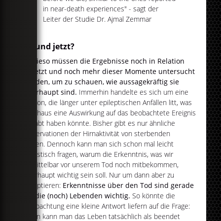
in near-death experiences" - sagt der
Leiter der Studie Dr. Ajmal Zemmar
Ja, und jetzt?
Sowieso müssen die Ergebnisse noch in Relation
gesetzt und noch mehr dieser Momente untersucht
werden, um zu schauen, wie aussagekräftig sie
überhaupt sind.
Immerhin handelte es sich um eine
Person, die länger unter epileptischen Anfällen litt, was
durchaus eine Auswirkung auf das beobachtete Ereignis
gehabt haben könnte. Bisher gibt es nur ähnliche
Observationen der Hirnaktivität von sterbenden
Ratten. Dennoch kann man sich schon mal leicht
nihilistisch fragen, warum die Erkenntnis, was wir
unmittelbar vor unserem Tod noch mitbekommen,
überhaupt wichtig sein soll. Nur um dann aber zu
akzeptieren:
Erkenntnisse über den Tod sind gerade
für die (noch) Lebenden wichtig.
So könnte die
Beobachtung eine kleine Antwort liefern auf die Frage:
Wann kann man das Leben tatsächlich als beendet