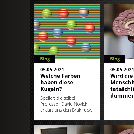
Blog
Blog
05.05.2021
05.05.202
Welche Farben
Wird die
haben diese
Menschh
Kugeln?
tatsächl
dümmer
Spoiler: die selbe!
Professor David Novick
erklärt uns den Brainfuck.