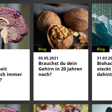
Blog
Blog
1
05.05.2021
31.03.2
Brauchst du dein
Biohac
eit
Gehirn in 20 Jahren
steckt
ich immer
noch?
dahint
?