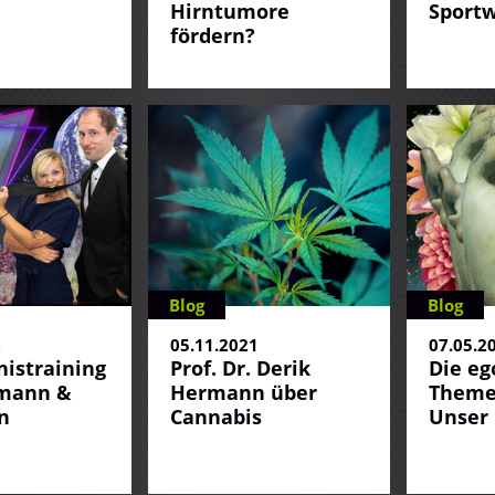
Hirntumore
Sport
fördern?
Blog
Blog
2
05.11.2021
07.05.2
istraining
Prof. Dr. Derik
Die e
fmann &
Hermann über
Theme
n
Cannabis
Unser 