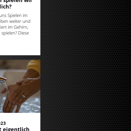
spielen wir
lich?
 uns Spielen im
eben weiter und
iert im Gehirn,
 spielen? Diese
023
t eigentlich