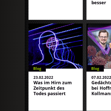
besser
Blog
Blog
23.02.2022
07.02.202
Was im Hirn zum
Gedächtn
Zeitpunkt des
bei Hof
Todes passiert
Kollman