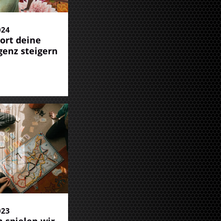
024
ort deine
igenz steigern
023