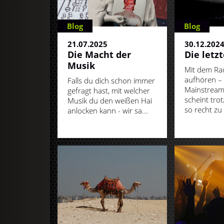
Blog
Blog
21.07.2025
30.12.202
Die Macht der
Die letzt
Musik
Mit dem Ra
aufhören –
Falls du dich schon immer
Mainstream!
gefragt hast, mit welcher
scheint tr
Musik du den weißen Hai
so recht zu 
anlocken kann - wir sa...