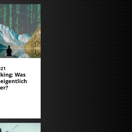
021
king: Was
 eigentlich
er?