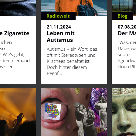
Radiowelt
Blog
4
21.11.2024
07.08.2
e Zigarette
Leben mit
Der Ma
Autismus
uchen
"Was, der
 so
Dabei wa
Autismus – ein Wort, das
 Wie's geht,
sooo sic
oft mit Stereotypen und
otzdem niemand
irgendw
Klischees behaftet ist.
wissen....
einen RIP
Doch hinter diesem
Begrif...