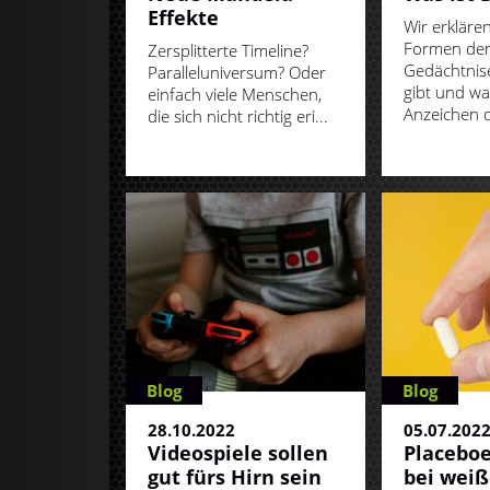
Effekte
Wir erkläre
Formen de
Zersplitterte Timeline?
Gedächtnis
Paralleluniversum? Oder
gibt und wa
einfach viele Menschen,
Anzeichen d
die sich nicht richtig eri...
Blog
Blog
28.10.2022
05.07.202
Videospiele sollen
Placeboe
gut fürs Hirn sein
bei weiß