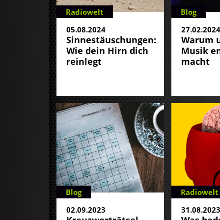
Radiowelt
Blog
05.08.2024
27.02.202
Sinnestäuschungen:
Warum u
Wie dein Hirn dich
Musik e
reinlegt
macht
Blog
Radiowelt
02.09.2023
31.08.202