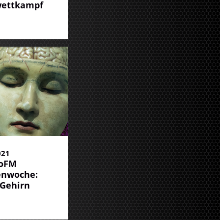
wettkampf
021
goFM
nwoche:
Gehirn