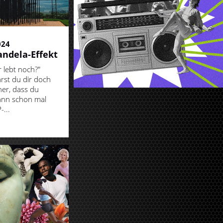
024
ndela-Effekt
 lebt noch?"
rst du dir doch
her, dass du
ann schon mal
-...