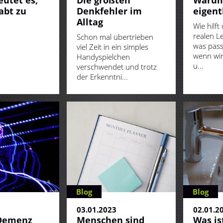
utet es,
Die größten
Warum 
abt zu
Denkfehler im
eigent
Alltag
Wie hilft
realen L
Schon mal übertrieben
was pass
viel Zeit in ein simples
wenn wir
Handyspielchen
u...
verschwendet und trotz
der Erkenntni...
Blog
Blog
3
03.01.2023
02.01.2
 Demenz
Menschen sind
Was is