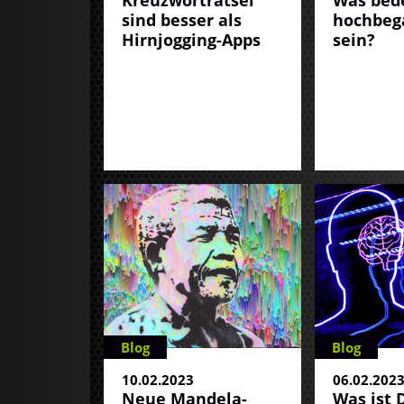
Kreuzworträtsel
Was bede
sind besser als
hochbeg
Hirnjogging-Apps
sein?
Blog
Blog
10.02.2023
06.02.202
Neue Mandela-
Was ist