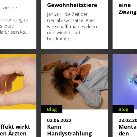
Gewohnheitstiere
eine
n, welche
Zwang
r
Januar - die Zeit der
erkrankung es
Neujahrsvorsätze. Aber
s erste
wie schafft man es denn
afür sein kö...
nun wirklich, sich
bestimmte...
Blog
Blog
2
02.06.2022
28.02.2
ffekt wirkt
Kann
Mental
en Ärzten
Handystrahlung
den