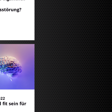
sstörung?
022
 fit sein für