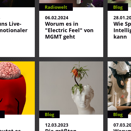
Radiowelt
Blog
4
06.02.2024
28.01.2
ns Live-
Worum es in
Wie Sp
motionaler
"Electric Feel" von
Intell
MGMT geht
kann
Blog
Blog
3
12.03.2023
07.03.2